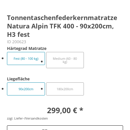
Tonnentaschenfederkernmatratze
Natura Alpin TFK 400 - 90x200cm,
H3 fest
ID 200623
Härtegrad Matratze
Fest (80 - 100 kg)
Medium (60 - 80
kg)
Liegefläche
90x200cm
180x200cm
299,00 € *
zzgl. Liefer-/Versandkosten