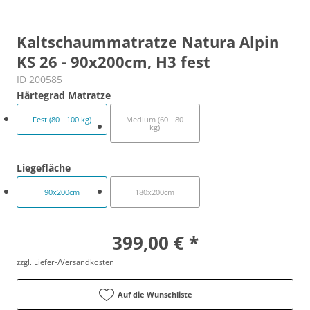
Kaltschaummatratze Natura Alpin
KS 26 - 90x200cm, H3 fest
ID 200585
Härtegrad Matratze
Fest (80 - 100 kg)
Medium (60 - 80
kg)
Liegefläche
90x200cm
180x200cm
399,00 € *
zzgl. Liefer-/Versandkosten
Auf die Wunschliste