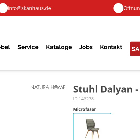
info@skanhaus.de
Öffnun
bel
Service
Kataloge
Jobs
Kontakt
SA
Stuhl Dalyan -
ID 146278
Microfaser