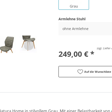
Grau
Armlehne Stuhl
ohne Armlehne
zzgl. Liefe
249,00 € *
Auf die Wunschliste
tura Home in stilvollem Grau. Mit einer Belastbarkeit von c