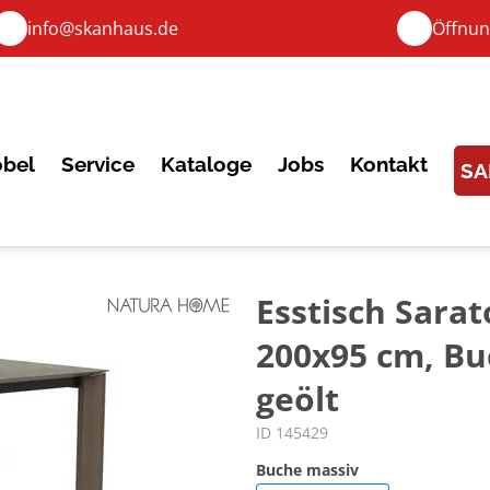
info@skanhaus.de
Öffnun
bel
Service
Kataloge
Jobs
Kontakt
SA
Esstisch Sarat
200x95 cm, Bu
geölt
ID 145429
Buche massiv