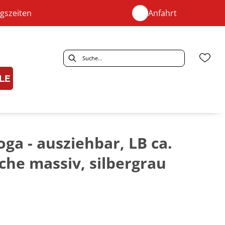
gszeiten
Anfahrt
LE
oga - ausziehbar, LB ca.
che massiv, silbergrau