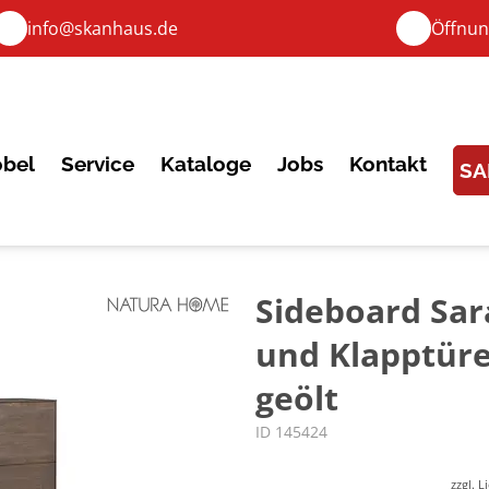
info@skanhaus.de
Öffnun
bel
Service
Kataloge
Jobs
Kontakt
SA
Sideboard Sar
und Klapptüre
geölt
ID 145424
zzgl. 