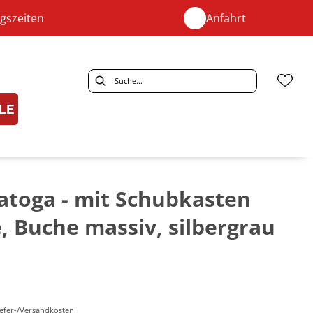
gszeiten
Anfahrt
LE
atoga - mit Schubkasten
, Buche massiv, silbergrau
Liefer-/Versandkosten