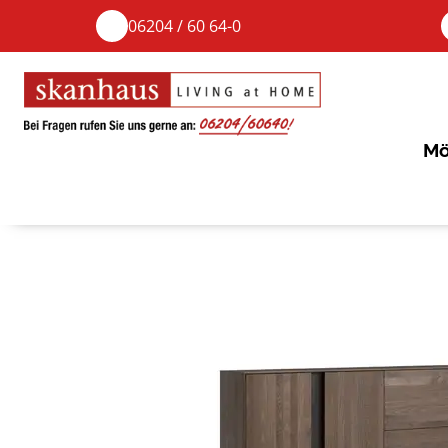
06204 / 60 64-0
Mö