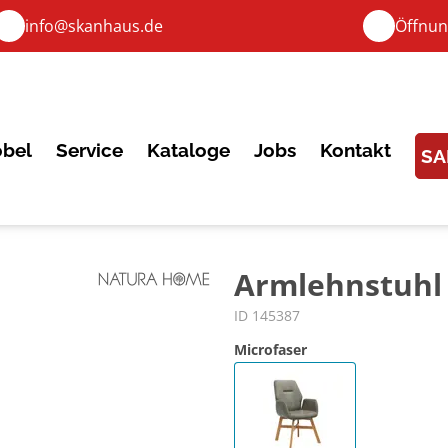
info@skanhaus.de
Öffnun
bel
Service
Kataloge
Jobs
Kontakt
SA
Armlehnstuhl 
ID 145387
Microfaser