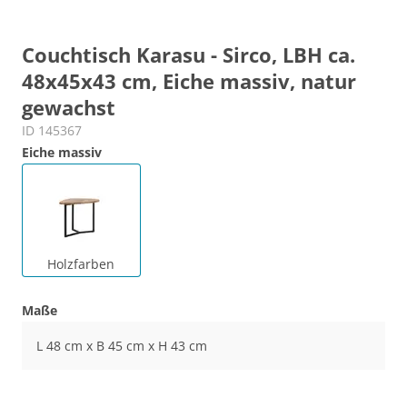
Couchtisch Karasu - Sirco, LBH ca.
48x45x43 cm, Eiche massiv, natur
gewachst
ID 145367
Eiche massiv
Holzfarben
Maße
L 48 cm x B 45 cm x H 43 cm