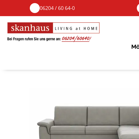
06204 / 60 64-0
Mö