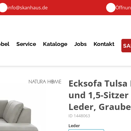
info@skanhaus.de
Öffnun
bel
Service
Kataloge
Jobs
Kontakt
SA
Ecksofa Tulsa 
und 1,5-Sitzer
Leder, Graube
ID 1448063
Leder