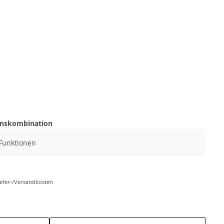
onskombination
 Funktionen
Liefer-/Versandkosten