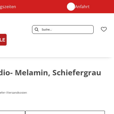
gszeiten
Anfahrt
LE
o- Melamin, Schiefergrau
Liefer-/Versandkosten