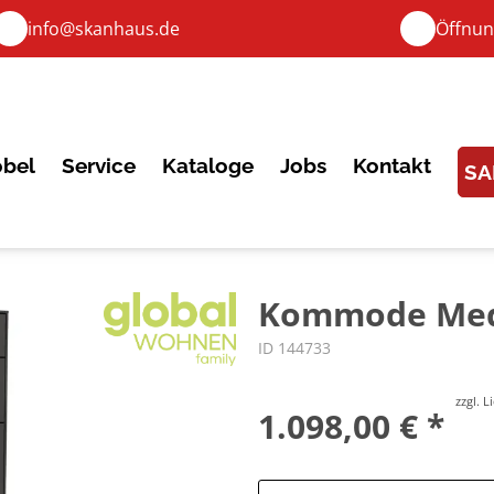
info@skanhaus.de
Öffnun
bel
Service
Kataloge
Jobs
Kontakt
SA
Kommode Medi
ID 144733
zzgl. 
1.098,00 € *