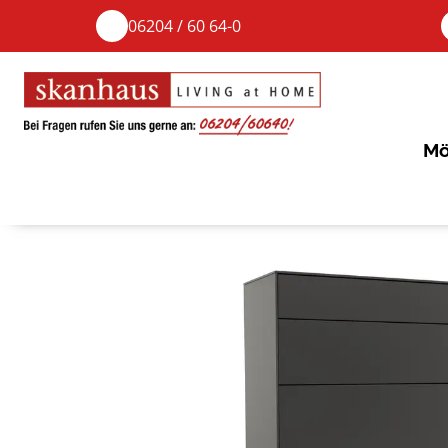
06204 / 60 64-0
Mö