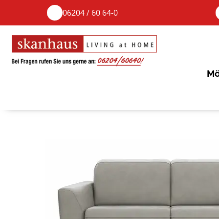
06204 / 60 64-0
Mö