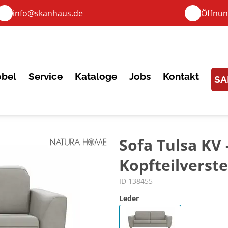
info@skanhaus.de
Öffnun
bel
Service
Kataloge
Jobs
Kontakt
SA
Sofa Tulsa KV -
Kopfteilverste
ID 138455
Leder