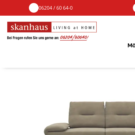
06204 / 60 64-0
Mö