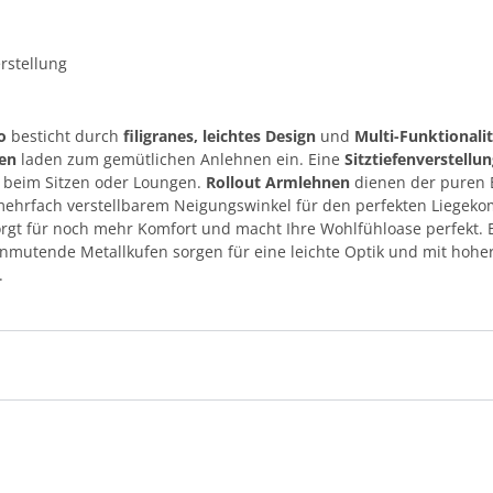
erstellung
ro
besticht durch
filigranes, leichtes Design
und
Multi-Funktionali
sen
laden zum gemütlichen Anlehnen ein. Eine
Sitztiefenverstellun
z beim Sitzen oder Loungen.
Rollout Armlehnen
dienen der puren 
hrfach verstellbarem Neigungswinkel für den perfekten Liegekomfo
rgt für noch mehr Komfort und macht Ihre Wohlfühloase perfekt. Ein
anmutende Metallkufen sorgen für eine leichte Optik und mit hoher
atz.