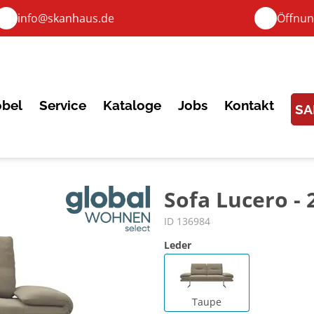
info@skanhaus.de
Öffnun
bel
Service
Kataloge
Jobs
Kontakt
SA
Sofa Lucero - 
ID 136984
Leder
Taupe