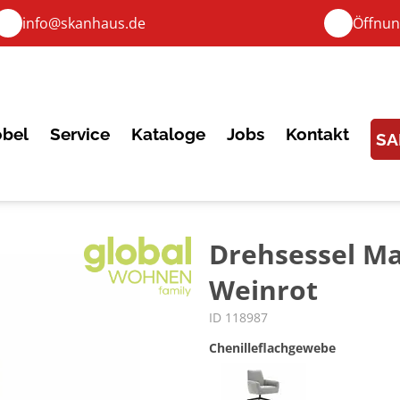
info@skanhaus.de
Öffnun
bel
Service
Kataloge
Jobs
Kontakt
SA
Drehsessel Mat
Weinrot
ID 118987
Chenilleflachgewebe