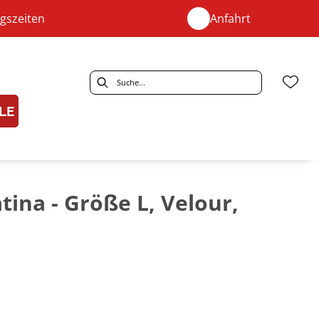
gszeiten
Anfahrt
LE
ina - Größe L, Velour,