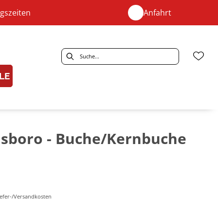
gszeiten
Anfahrt
LE
lsboro - Buche/Kernbuche
Liefer-/Versandkosten