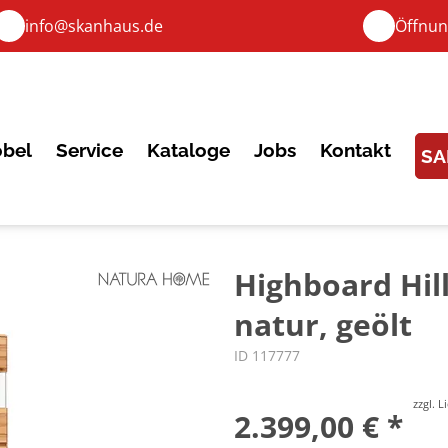
info@skanhaus.de
Öffnun
bel
Service
Kataloge
Jobs
Kontakt
SA
Highboard Hil
natur, geölt
ID 117777
zzgl. 
2.399,00 € *