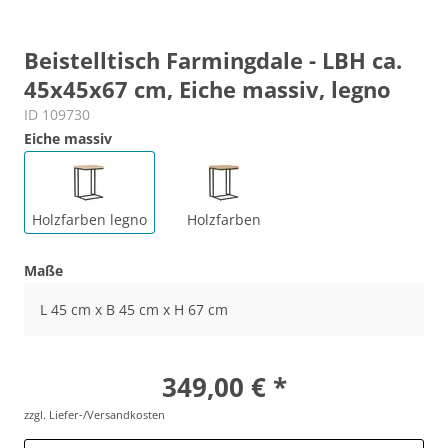
Beistelltisch Farmingdale - LBH ca.
45x45x67 cm, Eiche massiv, legno
ID 109730
Eiche massiv
Holzfarben legno
Holzfarben
Maße
L 45 cm x B 45 cm x H 67 cm
349,00 € *
zzgl. Liefer-/Versandkosten