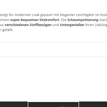
sorgt für modernen Look gepaart mit eleganter Leichtigkeit im Ess
t einem
super-bequemen Sitzkomfort
. Die
Schaumpolsterung
macht
aus
verschiedenen Stoffbezügen
und
Untergestellen
Ihren Lieblin
n gefällt.