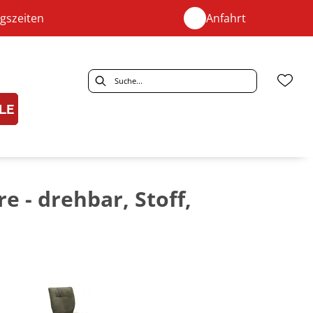
gszeiten
Anfahrt
LE
 - drehbar, Stoff,