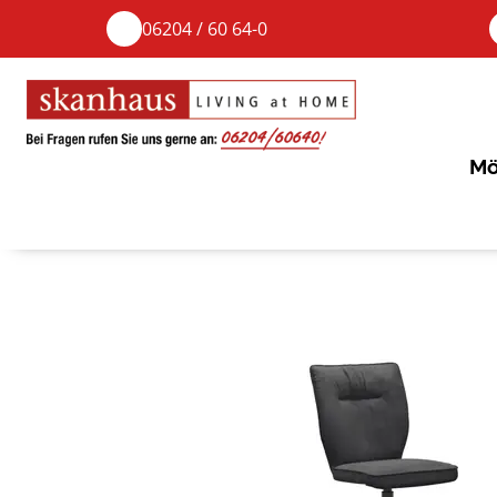
06204 / 60 64-0
Mö