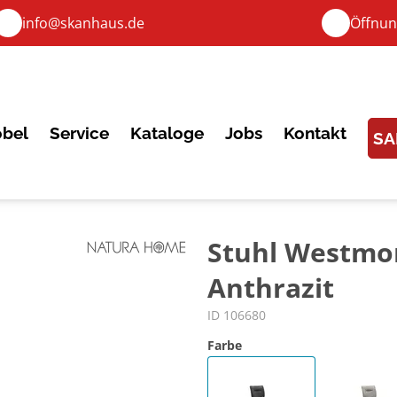
info@skanhaus.de
Öffnun
bel
Service
Kataloge
Jobs
Kontakt
SA
Stuhl Westmore
Anthrazit
ID 106680
Farbe