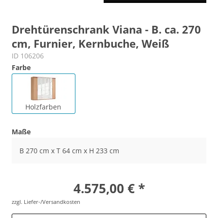
Drehtürenschrank Viana - B. ca. 270
cm, Furnier, Kernbuche, Weiß
ID 106206
Farbe
Holzfarben
Maße
B 270 cm x T 64 cm x H 233 cm
4.575,00 € *
zzgl. Liefer-/Versandkosten