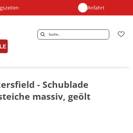
gszeiten
Anfahrt
LE
ersfield - Schublade
teiche massiv, geölt