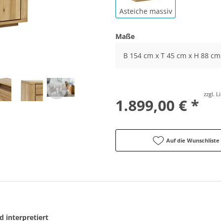
Asteiche massiv
Maße
B 154 cm x T 45 cm x H 88 cm
zzgl. 
1.899,00 € *
Auf die Wunschliste
 interpretiert