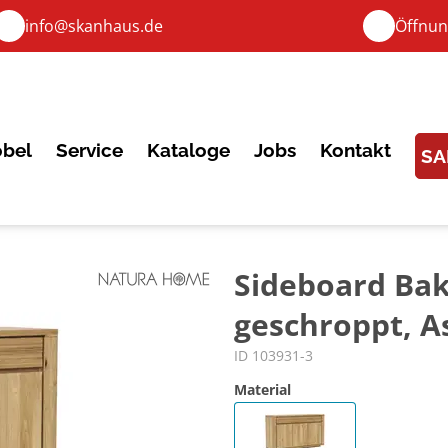
info@skanhaus.de
Öffnun
bel
Service
Kataloge
Jobs
Kontakt
SA
Sideboard Bak
geschroppt, As
ID 103931-3
Material