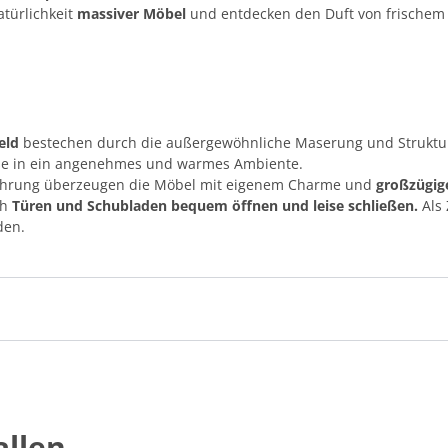
atürlichkeit
massiver Möbel
und entdecken den Duft von frischem 
eld
bestechen durch die außergewöhnliche Maserung und Struktur. 
se in ein angenehmes und warmes Ambiente.
ührung überzeugen die Möbel mit eigenem Charme und
großzügig
ch
Türen und Schubladen bequem öffnen und leise schließen.
Als 
den.
llen...