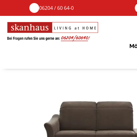
06204 / 60 64-0
Mö