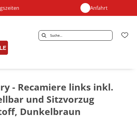
gszeiten
Anfahrt
LE
y - Recamiere links inkl.
ellbar und Sitzvorzug
Stoff, Dunkelbraun