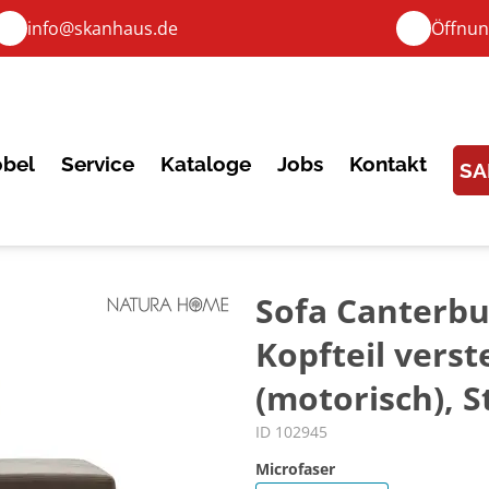
info@skanhaus.de
Öffnun
bel
Service
Kataloge
Jobs
Kontakt
SA
Sofa Canterbur
Kopfteil verst
(motorisch), 
ID 102945
Microfaser